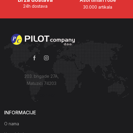
Asortiman robe
24h dostava
30.000 artikala
203. brigade 27A,
Matuzići 74203
Kako do nas?
INFORMACIJE
O nama