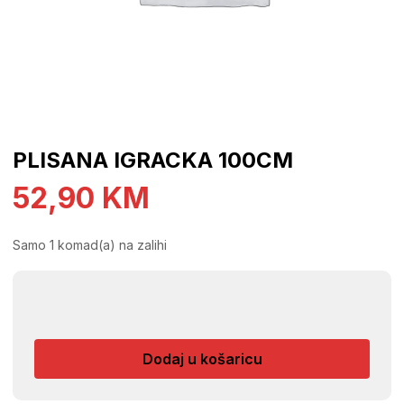
PLISANA IGRACKA 100CM
52,90
KM
Samo 1 komad(a) na zalihi
PLISANA
IGRACKA
100CM
Dodaj u košaricu
količina