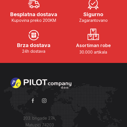
Besplatna dostava
Sigurno
Kupovina preko 200KM
Zagarantovano
Brza dostava
Asortiman robe
24h dostava
30.000 artikala
203. brigade 27A,
Matuzići 74203