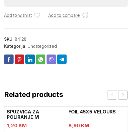
M12
A2-
70
Add to wishlist
Add to compare
9850
količina
SKU:
84128
Kategorija:
Uncategorized
Related products
SPUZVICA ZA
FOIL 45X5 VELOURS
POLIRANJE M
1,20
KM
8,90
KM