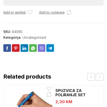
A2
3,9X25
A2
Add to wishlist
Add to compare
7981-
02
količina
SKU:
84085
Kategorija:
Uncategorized
Related products
SPUZVICA ZA
POLIRANJE SET
2,30
KM