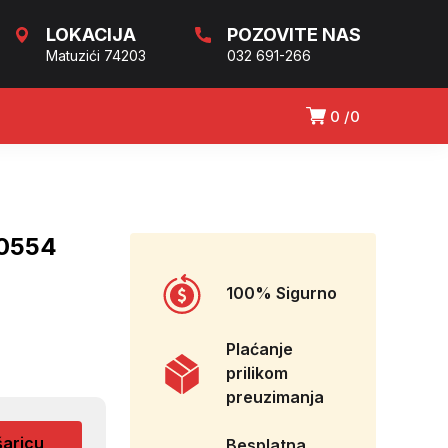
LOKACIJA
POZOVITE NAS
Matuzići 74203
032 691-266
0
0
10554
100% Sigurno
Plaćanje
prilikom
preuzimanja
šaricu
Besplatna