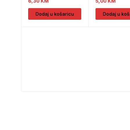
6,30
KM
5,00
KM
Dodaj u košaricu
Dodaj u koš