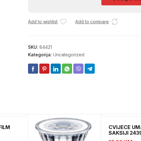
IMT
558/560
SP
Add to wishlist
Add to compare
10554
63X30
količina
SKU:
84421
Kategorija:
Uncategorized
FILM
CVIJECE UM
SAKSIJI 243
CH52439