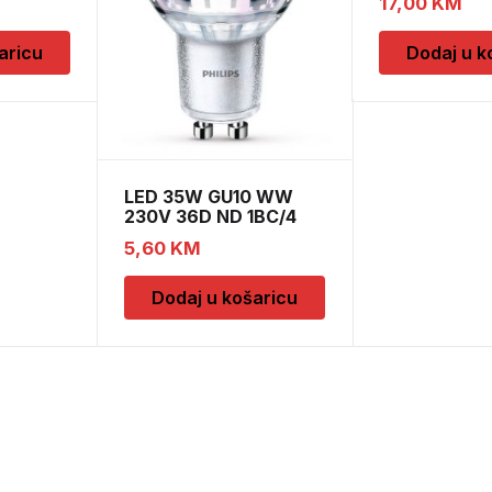
17,00
KM
aricu
Dodaj u k
LED 35W GU10 WW
230V 36D ND 1BC/4
5,60
KM
Dodaj u košaricu