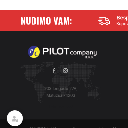
NUDIMO VAM:
Besp
Kupov
203. brigade 27A,
Matuzići 74203
Kako do nas?