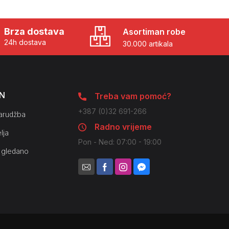
Brza dostava
Asortiman robe
24h dostava
30.000 artikala
N
Treba vam pomoć?
+387 (0)32 691-266
arudžba
Radno vrijeme
lja
Pon - Ned: 07:00 - 19:00
 gledano