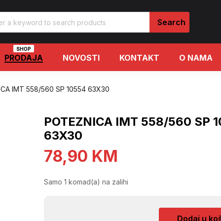
SHOP
PRODAJA
NOVOSTI
KONTAKT
O NAMA
CA IMT 558/560 SP 10554 63X30
POTEZNICA IMT 558/560 SP 
63X30
78,90
KM
Samo 1 komad(a) na zalihi
POTEZNICA
Dodaj u ko