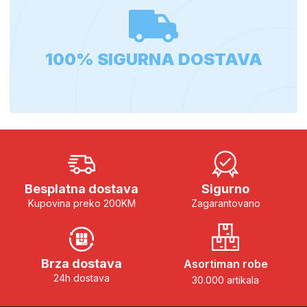
100% SIGURNA DOSTAVA
Besplatna dostava
Sigurno
Kupovina preko 200KM
Zagarantovano
Brza dostava
Asortiman robe
24h dostava
30.000 artikala