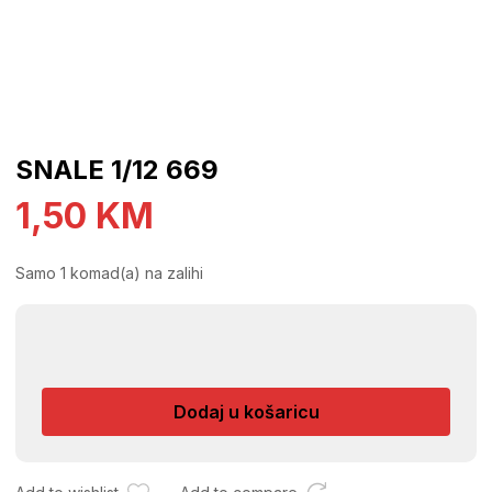
SNALE 1/12 669
1,50
KM
Samo 1 komad(a) na zalihi
SNALE
1/12
669
Dodaj u košaricu
količina