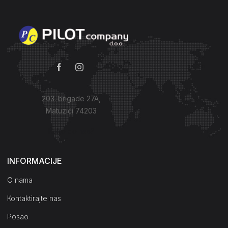
203. brigade 27A,
Matuzići 74203
Kako do nas?
INFORMACIJE
O nama
Kontaktirajte nas
Posao