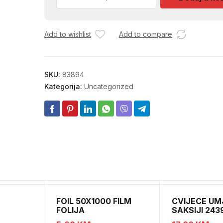
ZMIGAVCA
ZETOR
N.TIP
Add to wishlist
Add to compare
2769
93
1895
količina
SKU:
83894
Kategorija:
Uncategorized
FOIL 50X1000 FILM
CVIJECE UM
FOLIJA
SAKSIJI 243
 OKVIRA
CH52439