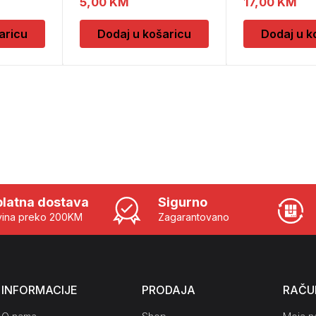
5,00
KM
17,00
KM
aricu
Dodaj u košaricu
Dodaj u k
latna dostava
Sigurno
ina preko 200KM
Zagarantovano
INFORMACIJE
PRODAJA
RAČU