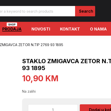
SHOP
PRODAJA
NOVOSTI
KONTAKT
O NAMA
ZMIGAVCA ZETOR N.TIP 2769 93 1895
STAKLO ZMIGAVCA ZETOR N.T
93 1895
10,90
KM
Na zalihi
STAKLO
Dodaj u ko