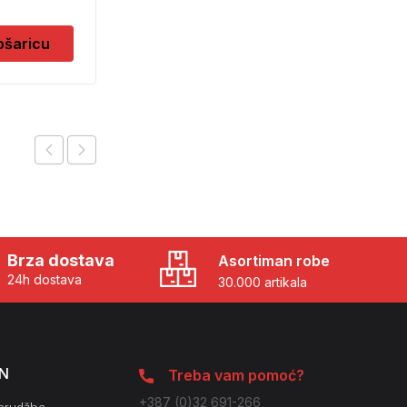
5,10
KM
ošaricu
Dodaj u košaricu
Brza dostava
Asortiman robe
24h dostava
30.000 artikala
N
Treba vam pomoć?
+387 (0)32 691-266