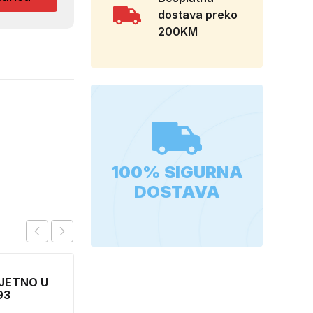
dostava preko
200KM
100% SIGURNA
DOSTAVA
JETNO U
FOIL 67,50 X 1500 60-
93
1305