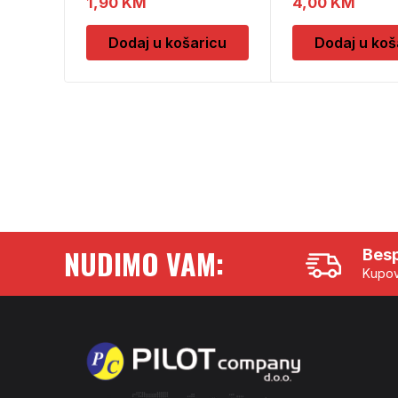
1,90
KM
4,00
KM
Dodaj u košaricu
Dodaj u koš
NUDIMO VAM:
Besp
Kupov