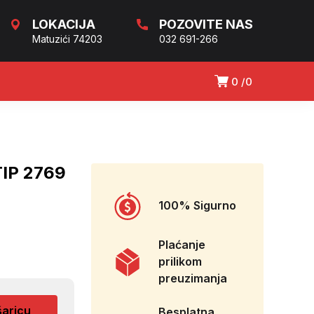
LOKACIJA
POZOVITE NAS
Matuzići 74203
032 691-266
0
0
IP 2769
100% Sigurno
Plaćanje
prilikom
preuzimanja
šaricu
Besplatna