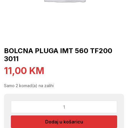
BOLCNA PLUGA IMT 560 TF200
3011
11,00
KM
Samo 2 komad(a) na zalihi
BOLCNA
PLUGA
IMT
Dodaj u košaricu
560