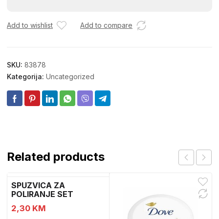
TF200
3011
količina
Add to wishlist
Add to compare
SKU:
83878
Kategorija:
Uncategorized
Related products
SPUZVICA ZA
POLIRANJE SET
2,30
KM