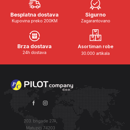
Besplatna dostava
Sigurno
Kupovina preko 200KM
Zagarantovano
Brza dostava
Asortiman robe
24h dostava
30.000 artikala
203. brigade 27A,
Matuzići 74203