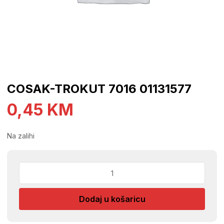
COSAK-TROKUT 7016 01131577
0,45
KM
Na zalihi
COSAK-
TROKUT
7016
Dodaj u košaricu
01131577
količina