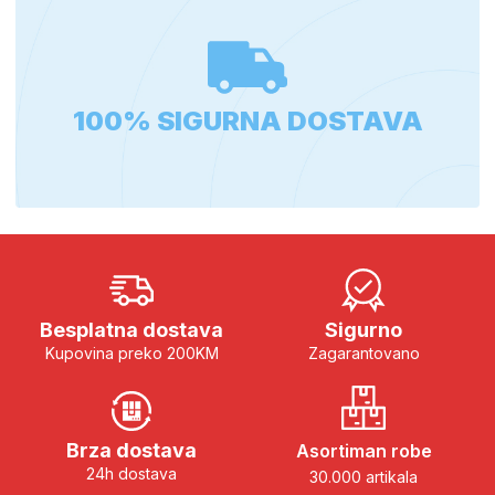
100% SIGURNA DOSTAVA
Besplatna dostava
Sigurno
Kupovina preko 200KM
Zagarantovano
Brza dostava
Asortiman robe
24h dostava
30.000 artikala