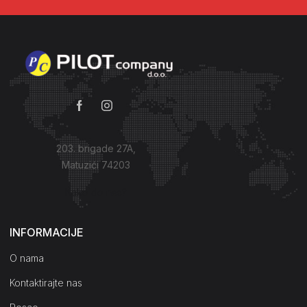
203. brigade 27A,
Matuzići 74203
Kako do nas?
INFORMACIJE
O nama
Kontaktirajte nas