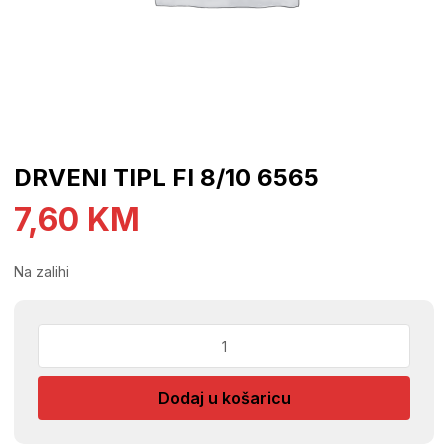
DRVENI TIPL FI 8/10 6565
7,60
KM
Na zalihi
DRVENI
TIPL
FI
Dodaj u košaricu
8/10
6565
količina