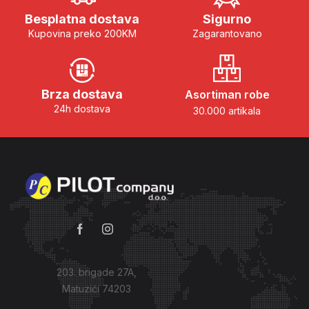
Besplatna dostava
Sigurno
Kupovina preko 200KM
Zagarantovano
Brza dostava
Asortiman robe
24h dostava
30.000 artikala
203. brigade 27A,
Matuzići 74203