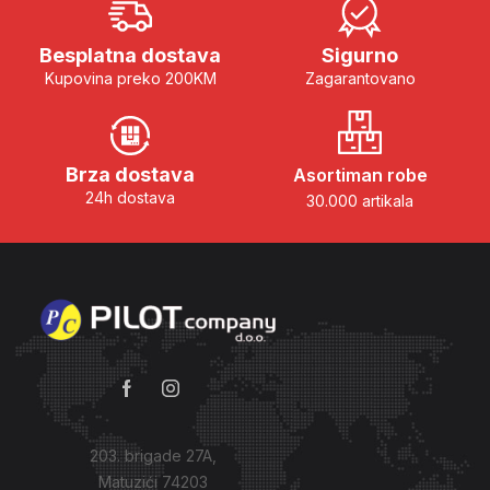
Besplatna dostava
Sigurno
Kupovina preko 200KM
Zagarantovano
Brza dostava
Asortiman robe
24h dostava
30.000 artikala
203. brigade 27A,
Matuzići 74203