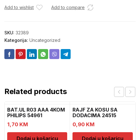
Add to wishlist
Add to compare
SKU:
32389
Kategorija:
Uncategorized
Related products
BAT.UL R03 AAA 4KOM
RAJF ZA KOSU SA
PHILIPS 54961
DODACIMA 24515
CH52451
1,70
KM
0,90
KM
Dodaj u košaricu
Dodaj u košaricu