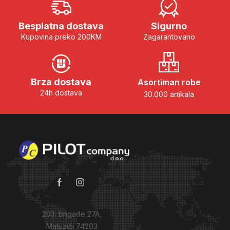
Besplatna dostava
Sigurno
Kupovina preko 200KM
Zagarantovano
Brza dostava
Asortiman robe
24h dostava
30.000 artikala
203. brigade 27A,
Matuzići 74203