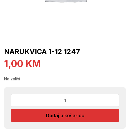
NARUKVICA 1-12 1247
1,00
KM
Na zalihi
NARUKVICA
1-
12
Dodaj u košaricu
1247
količina