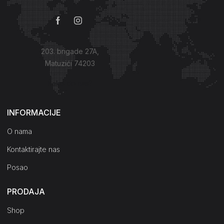
203. brigade 27A,
Matuzići 74203
Kako do nas?
INFORMACIJE
O nama
Kontaktirajte nas
Posao
PRODAJA
Shop