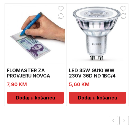
FLOMASTER ZA
LED 35W GU10 WW
PROVJERU NOVCA
230V 36D ND 1BC/4
SAFESCAN 30
7,90
KM
5,60
KM
Dodaj u košaricu
Dodaj u košaricu