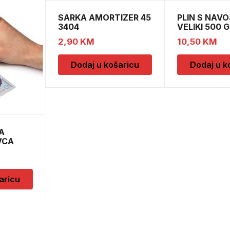
SARKA AMORTIZER 45
PLIN S NAV
3404
VELIKI 500 G
2,90
KM
10,50
KM
Dodaj u košaricu
Dodaj u k
A
VCA
aricu