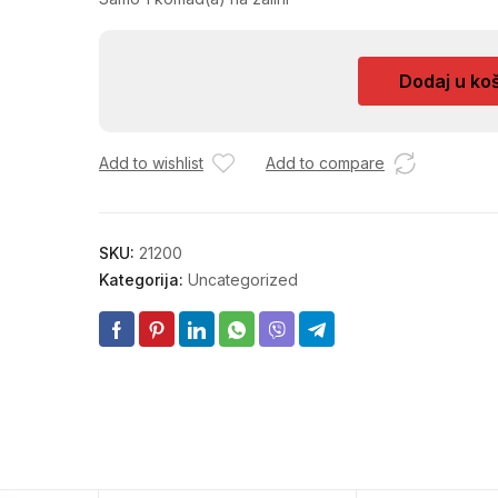
PIRATI
Dodaj u ko
SET
202202
količina
Add to wishlist
Add to compare
SKU:
21200
Kategorija:
Uncategorized