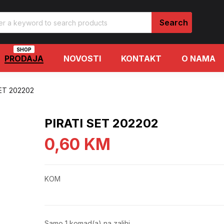
SHOP
PRODAJA
NOVOSTI
KONTAKT
O NAMA
SET 202202
PIRATI SET 202202
0,60
KM
KOM
Samo 1 komad(a) na zalihi