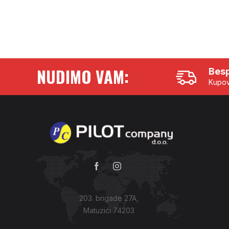
NUDIMO VAM:
Besp
Kupov
203. brigade 27A,
Matuzići 74203