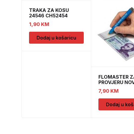
TRAKA ZA KOSU
24546 CH52454
1,90
KM
Dodaj u košaricu
FLOMASTER Z
PROVJERU NO
SAFESCAN 30
7,90
KM
Dodaj u koš