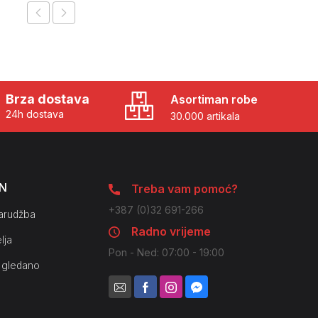
Brza dostava
Asortiman robe
24h dostava
30.000 artikala
N
Treba vam pomoć?
+387 (0)32 691-266
arudžba
Radno vrijeme
lja
Pon - Ned: 07:00 - 19:00
 gledano