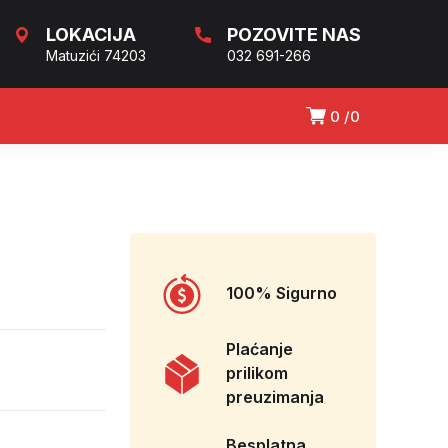
LOKACIJA
POZOVITE NAS
Matuzići 74203
032 691-266
0
0
100% Sigurno
Plaćanje
prilikom
preuzimanja
Besplatna