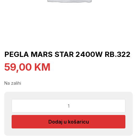
PEGLA MARS STAR 2400W RB.322
59,00
KM
Na zalihi
PEGLA
MARS
STAR
Dodaj u košaricu
2400W
RB.322
količina