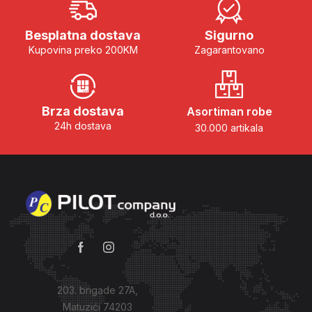
Besplatna dostava
Sigurno
Kupovina preko 200KM
Zagarantovano
Brza dostava
Asortiman robe
24h dostava
30.000 artikala
203. brigade 27A,
Matuzići 74203