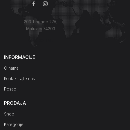
203. brigade 27A,
Matuzići 74203
Kako do nas?
INFORMACIJE
O nama
Kontaktirajte nas
Posao
PRODAJA
Shop
Kategorije