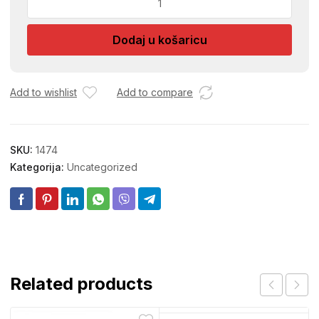
KESE
F32-
Dodaj u košaricu
44
količina
Add to wishlist
Add to compare
SKU:
1474
Kategorija:
Uncategorized
Related products