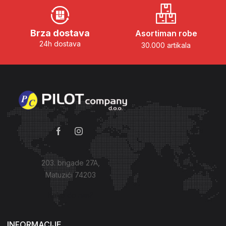
Brza dostava
Asortiman robe
24h dostava
30.000 artikala
203. brigade 27A,
Matuzići 74203
Kako do nas?
INFORMACIJE