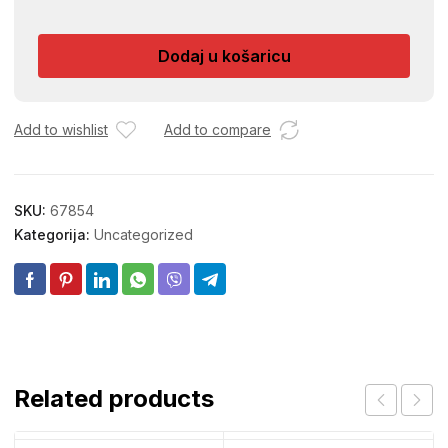
VRECICA
25138
Dodaj u košaricu
količina
Add to wishlist
Add to compare
SKU:
67854
Kategorija:
Uncategorized
Related products