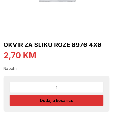
OKVIR ZA SLIKU ROZE 8976 4X6
2,70
KM
Na zalihi
OKVIR
ZA
SLIKU
Dodaj u košaricu
ROZE
8976
4X6