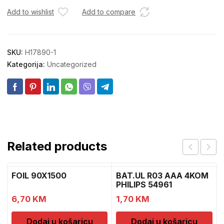
količina
Add to wishlist
Add to compare
SKU:
H17890-1
Kategorija:
Uncategorized
Related products
FOIL 90X1500
BAT.UL R03 AAA 4KOM
PHILIPS 54961
1
6,70
KM
1,70
KM
Dodaj u košaricu
Dodaj u košaricu