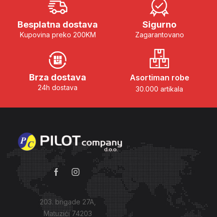
Besplatna dostava
Sigurno
Kupovina preko 200KM
Zagarantovano
Brza dostava
Asortiman robe
24h dostava
30.000 artikala
203. brigade 27A,
Matuzići 74203