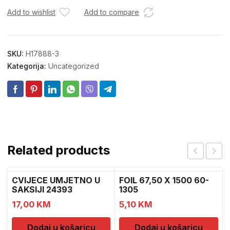
količina
Add to wishlist
Add to compare
SKU:
H17888-3
Kategorija:
Uncategorized
Related products
CVIJECE UMJETNO U
FOIL 67,50 X 1500 60-
SAKSIJI 24393
1305
CH52439
17,00
KM
5,10
KM
Dodaj u košaricu
Dodaj u košaricu