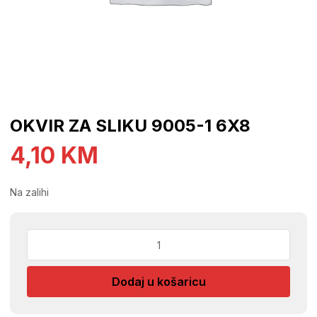
OKVIR ZA SLIKU 9005-1 6X8
4,10
KM
Na zalihi
OKVIR
ZA
SLIKU
Dodaj u košaricu
9005-
1
6X8