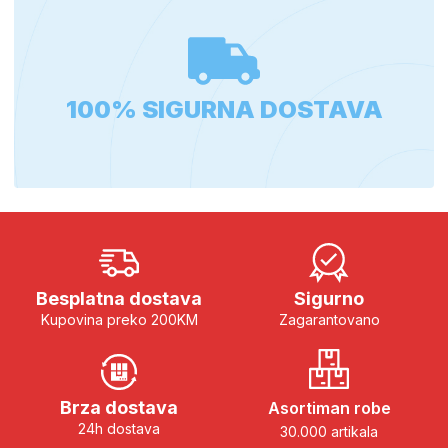
100% SIGURNA DOSTAVA
Besplatna dostava
Sigurno
Kupovina preko 200KM
Zagarantovano
Brza dostava
Asortiman robe
24h dostava
30.000 artikala