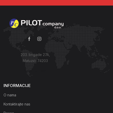
203. brigade 27A,
Matuzići 74203
Kako do nas?
INFORMACIJE
O nama
Kontaktirajte nas