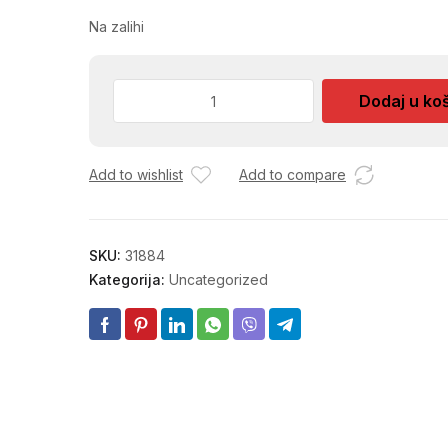
Na zalihi
OKOV
Dodaj u ko
POCINCANI
T0018
120X68X2
Add to wishlist
Add to compare
MM
2249
količina
SKU:
31884
Kategorija:
Uncategorized