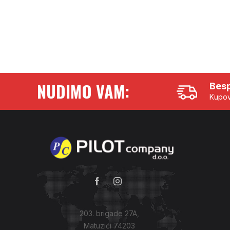
NUDIMO VAM:
Besp
Kupov
203. brigade 27A,
Matuzići 74203