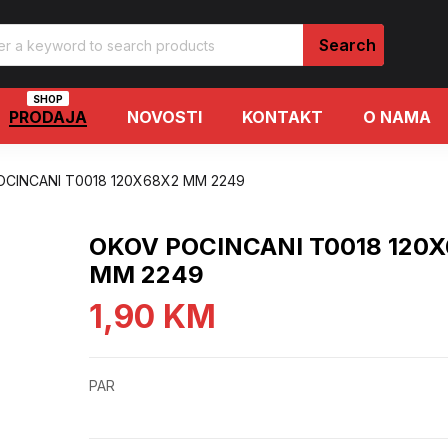
SHOP
PRODAJA
NOVOSTI
KONTAKT
O NAMA
CINCANI T0018 120X68X2 MM 2249
OKOV POCINCANI T0018 120
MM 2249
1,90
KM
PAR