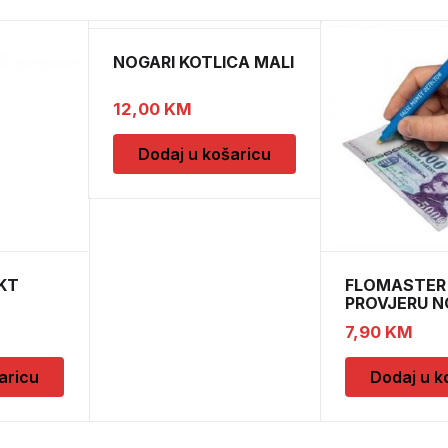
NOGARI KOTLICA MALI
12,00
KM
Dodaj u košaricu
KT
FLOMASTER
PROVJERU 
SAFESCAN 
7,90
KM
aricu
Dodaj u k