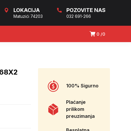
LOKACIJA
POZOVITE NAS
Matuzići 74203
032 691-266
0
0
X68X2
100% Sigurno
Plaćanje
prilikom
preuzimanja
Besplatna