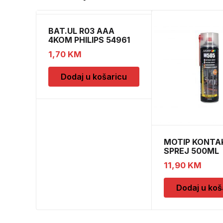
BAT.UL R03 AAA
4KOM PHILIPS 54961
1,70
KM
Dodaj u košaricu
MOTIP KONTA
SPREJ 500ML
M090505
11,90
KM
Dodaj u koš