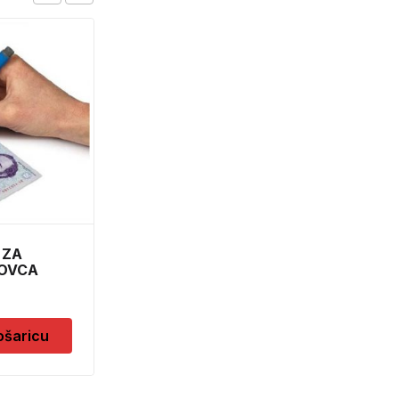
BORFUTER DO 6,5
6132
11,50
KM
Dodaj u košaricu
 ZA
NOVCA
30
ošaricu