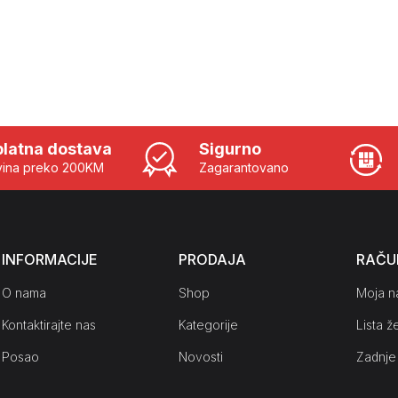
latna dostava
Sigurno
ina preko 200KM
Zagarantovano
INFORMACIJE
PRODAJA
RAČU
O nama
Shop
Moja n
Kontaktirajte nas
Kategorije
Lista že
Posao
Novosti
Zadnje