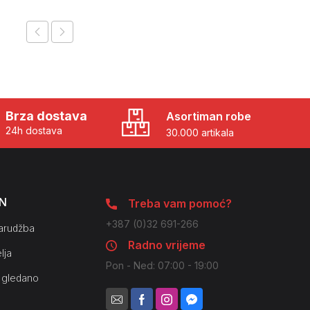
Brza dostava
Asortiman robe
24h dostava
30.000 artikala
N
Treba vam pomoć?
+387 (0)32 691-266
arudžba
Radno vrijeme
lja
Pon - Ned: 07:00 - 19:00
 gledano