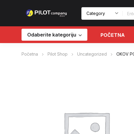
Odaberite kategoriju
POČETNA
Početna
Pilot Shop
Uncategorized
OKOV PO