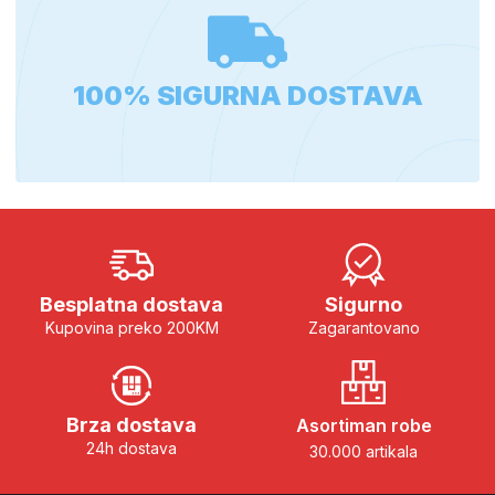
100% SIGURNA DOSTAVA
Besplatna dostava
Sigurno
Kupovina preko 200KM
Zagarantovano
Brza dostava
Asortiman robe
24h dostava
30.000 artikala