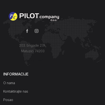
203. brigade 27A,
Matuzići 74203
Kako do nas?
INFORMACIJE
O nama
Kontaktirajte nas
Posao