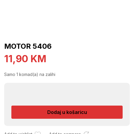
MOTOR 5406
11,90
KM
Samo 1 komad(a) na zalihi
MOTOR
5406
količina
Dodaj u košaricu