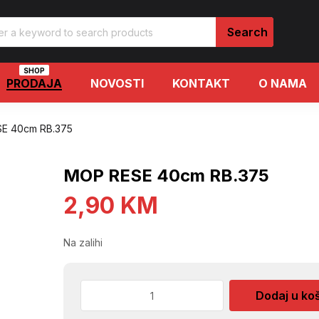
SHOP
PRODAJA
NOVOSTI
KONTAKT
O NAMA
E 40cm RB.375
MOP RESE 40cm RB.375
2,90
KM
Na zalihi
MOP
Dodaj u ko
RESE
40cm