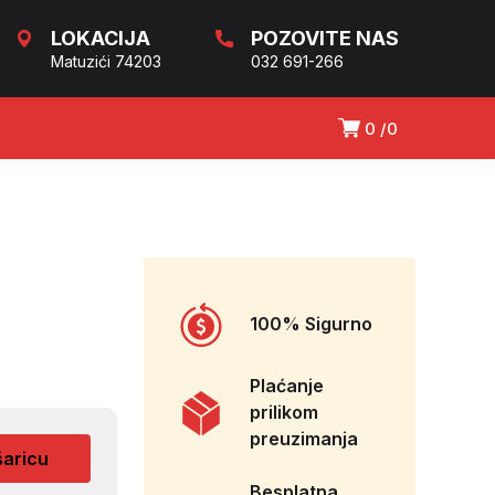
LOKACIJA
POZOVITE NAS
Matuzići 74203
032 691-266
0
0
100% Sigurno
Plaćanje
prilikom
preuzimanja
šaricu
Besplatna