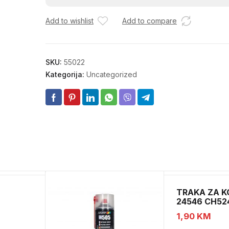
RB.375
Add to wishlist
Add to compare
količina
SKU:
55022
Kategorija:
Uncategorized
TRAKA ZA K
24546 CH52
1,90
KM