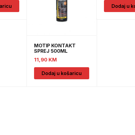
aricu
Dodaj u k
MOTIP KONTAKT
SPREJ 500ML
M090505
11,90
KM
Dodaj u košaricu