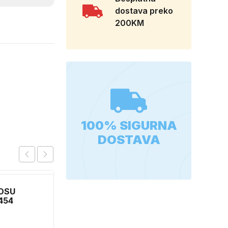
dostava preko
200KM
100% SIGURNA
DOSTAVA
OSU
RAJF ZA KOSU SA
454
DODACIMA 24515
CH52451
0,90
KM