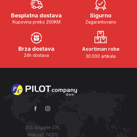
Besplatna dostava
Sigurno
Kupovina preko 200KM
Zagarantovano
Brza dostava
Asortiman robe
24h dostava
30.000 artikala
203. brigade 27A,
Matuzići 74203