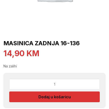
MASINICA ZADNJA 16-136
14,90
KM
Na zalihi
MASINICA
ZADNJA
16-
Dodaj u košaricu
136
količina