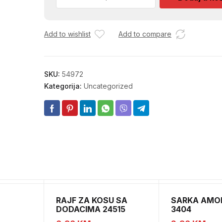
VISILICA
2
KUGLE
Add to wishlist
Add to compare
STAKLO
4474-
2
RB
SKU:
54972
količina
Kategorija:
Uncategorized
RAJF ZA KOSU SA
SARKA AMOR
DODACIMA 24515
3404
 OKVIRA
CH52451