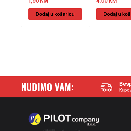
1,90
KM
4,00
KM
Dodaj u košaricu
Dodaj u koš
NUDIMO VAM:
Besp
Kupov