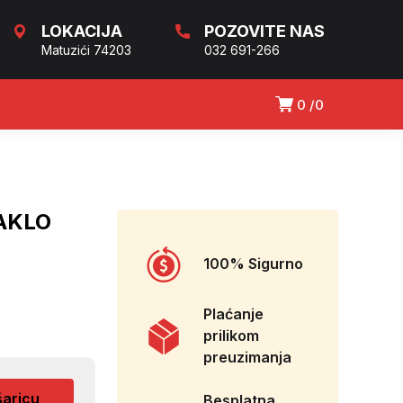
LOKACIJA
POZOVITE NAS
Matuzići 74203
032 691-266
0
0
TAKLO
100% Sigurno
Plaćanje
prilikom
preuzimanja
šaricu
Besplatna