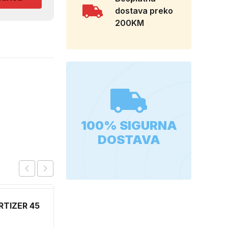
dostava preko
200KM
100% SIGURNA
DOSTAVA
TIZER 45
DZOJSTIK ZA
RACUNAR S0766
01011540