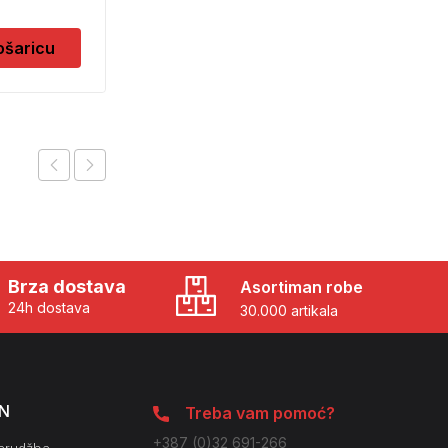
10,50
KM
ošaricu
Dodaj u košaricu
Brza dostava
Asortiman robe
24h dostava
30.000 artikala
N
Treba vam pomoć?
+387 (0)32 691-266