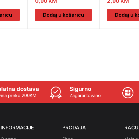
0,90
KM
2,90
KM
aricu
Dodaj u košaricu
Dodaj u k
latna dostava
Sigurno
ina preko 200KM
Zagarantovano
INFORMACIJE
PRODAJA
RAČU