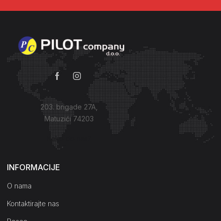
203. brigade 27A,
Matuzići 74203
Kako do nas?
INFORMACIJE
O nama
Kontaktirajte nas