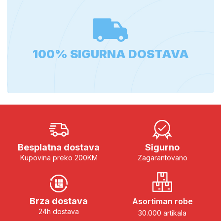
100% SIGURNA DOSTAVA
Besplatna dostava
Sigurno
Kupovina preko 200KM
Zagarantovano
Brza dostava
Asortiman robe
24h dostava
30.000 artikala