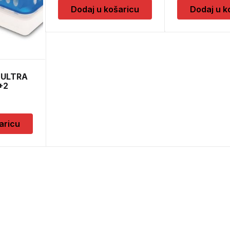
Dodaj u košaricu
Dodaj u k
 ULTRA
+2
aricu