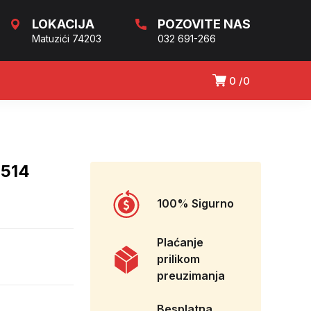
LOKACIJA
POZOVITE NAS
Matuzići 74203
032 691-266
0
0
514
100% Sigurno
Plaćanje
prilikom
preuzimanja
Besplatna