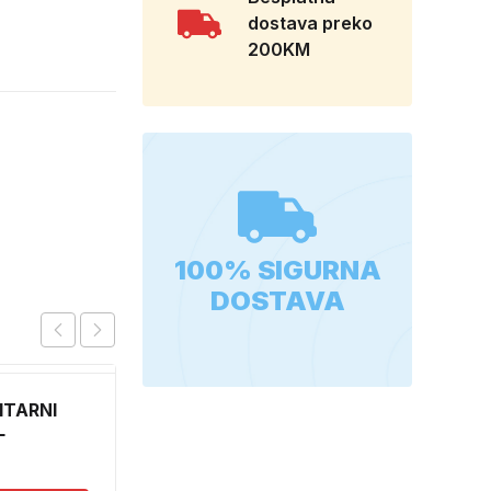
dostava preko
200KM
100% SIGURNA
DOSTAVA
ITARNI
SARKA AMORTIZER 45
L
3404
2,90
KM