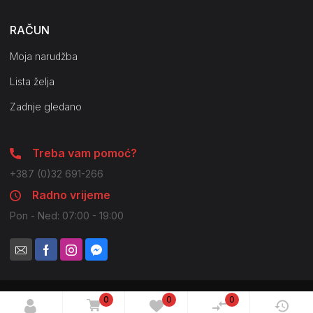
RAČUN
Moja narudžba
Lista želja
Zadnje gledano
Treba vam pomoć?
+387 (0)32 691-266
Radno vrijeme
Pon - Ned: 07:00 - 19:00
0
0
0
© 2021 Pilot Company. Sva prava zadržana. Moguće su