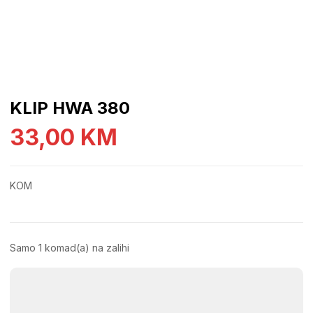
KLIP HWA 380
33,00
KM
KOM
Samo 1 komad(a) na zalihi
KLIP
HWA