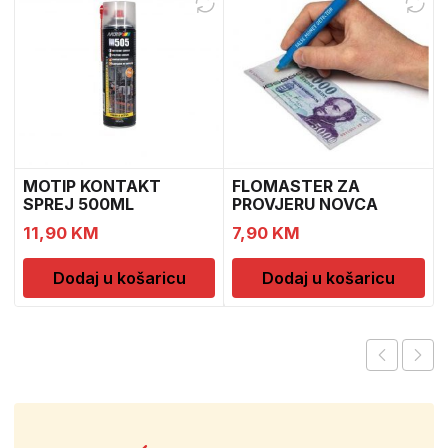
MOTIP KONTAKT
FLOMASTER ZA
SPREJ 500ML
PROVJERU NOVCA
M090505
SAFESCAN 30
11,90
KM
7,90
KM
Dodaj u košaricu
Dodaj u košaricu