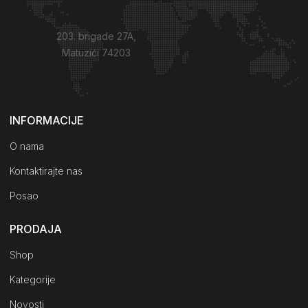
203. brigade 27A,
Matuzići 74203
Kako do nas?
INFORMACIJE
O nama
Kontaktirajte nas
Posao
PRODAJA
Shop
Kategorije
Novosti