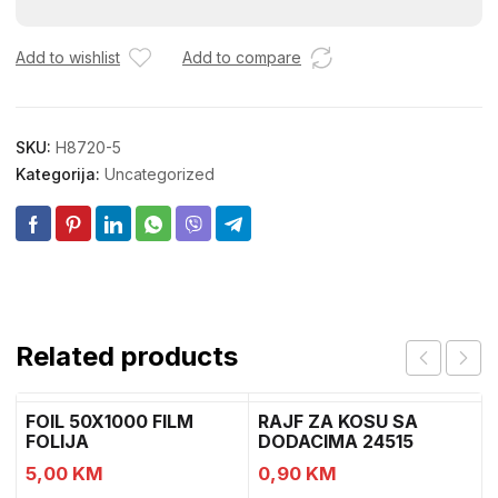
8.8
6X60
17,5-
Add to wishlist
Add to compare
1
10
količina
SKU:
H8720-5
Kategorija:
Uncategorized
Related products
FOIL 50X1000 FILM
RAJF ZA KOSU SA
FOLIJA
DODACIMA 24515
CH52451
5,00
KM
0,90
KM