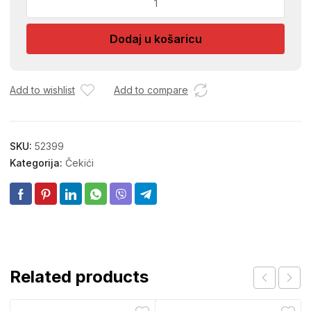
ZA
CEKIC
Dodaj u košaricu
300gr
ECS
333
količina
Add to wishlist
Add to compare
SKU:
52399
Kategorija:
Čekići
Related products