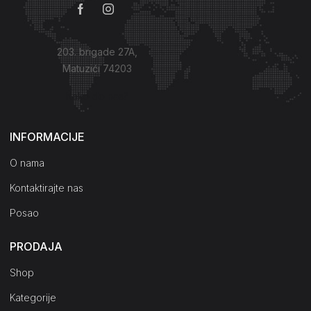
203. brigade 27A,
Matuzići 74203
Kako do nas?
INFORMACIJE
O nama
Kontaktirajte nas
Posao
PRODAJA
Shop
Kategorije