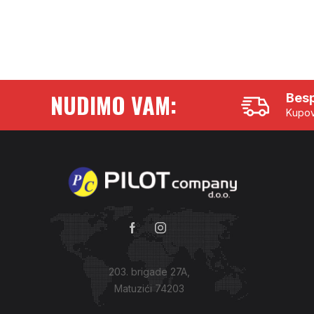
NUDIMO VAM:
Besp
Kupov
203. brigade 27A,
Matuzići 74203