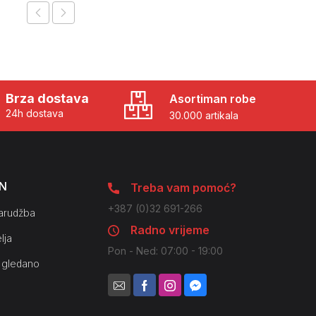
Brza dostava
Asortiman robe
24h dostava
30.000 artikala
N
Treba vam pomoć?
+387 (0)32 691-266
arudžba
Radno vrijeme
lja
Pon - Ned: 07:00 - 19:00
 gledano