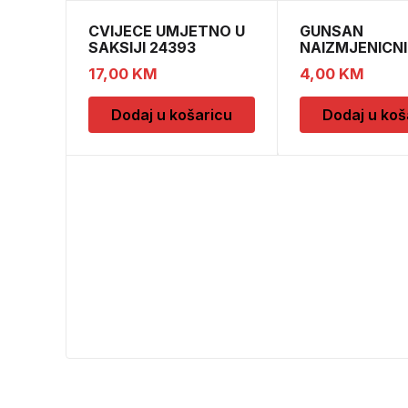
CVIJECE UMJETNO U
GUNSAN
SAKSIJI 24393
NAIZMJENICNI
CH52439
PREKIDAC BEZ
17,00
KM
4,00
KM
Dodaj u košaricu
Dodaj u koš