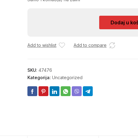
DOMINE
Dodaj u ko
45-
N
33622
Add to wishlist
Add to compare
količina
SKU:
47476
Kategorija:
Uncategorized