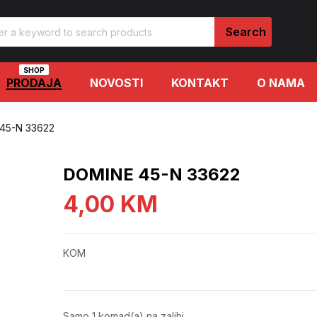
SHOP
PRODAJA
NOVOSTI
KONTAKT
O NAMA
45-N 33622
DOMINE 45-N 33622
4,00
KM
KOM
Samo 1 komad(a) na zalihi