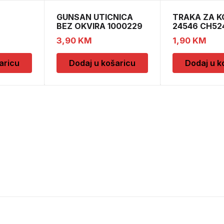
GUNSAN UTICNICA
TRAKA ZA K
BEZ OKVIRA 1000229
24546 CH52
 OKVIRA
3,90
KM
1,90
KM
aricu
Dodaj u košaricu
Dodaj u k