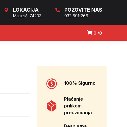
LOKACIJA
POZOVITE NAS
Matuzići 74203
032 691-266
0
0
100% Sigurno
Plaćanje
prilikom
preuzimanja
Besplatna