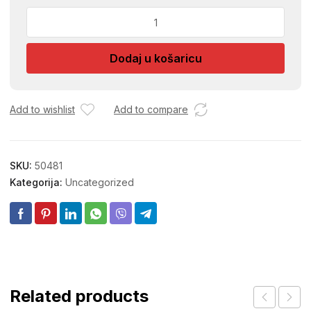
CRIJEVO
MAZALICE
RUCNE
Dodaj u košaricu
BMX-
2980
RB.21
količina
Add to wishlist
Add to compare
SKU:
50481
Kategorija:
Uncategorized
Related products