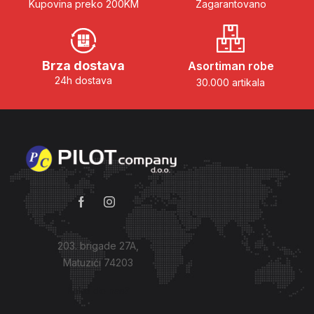
Kupovina preko 200KM
Zagarantovano
Brza dostava
Asortiman robe
24h dostava
30.000 artikala
203. brigade 27A,
Matuzići 74203
Kako do nas?