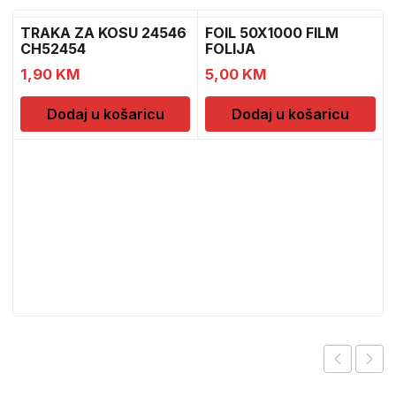
TRAKA ZA KOSU 24546
FOIL 50X1000 FILM
CH52454
FOLIJA
1
1,90
KM
5,00
KM
Dodaj u košaricu
Dodaj u košaricu