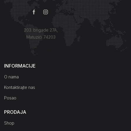
203. brigade 27A,
Matuzići 74203
Kako do nas?
INFORMACIJE
O nama
Kontaktirajte nas
Posao
PRODAJA
Shop