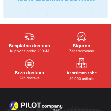
Besplatna dostava
Sigurno
Kupovina preko 200KM
Zagarantovano
Brza dostava
Asortiman robe
24h dostava
30.000 artikala