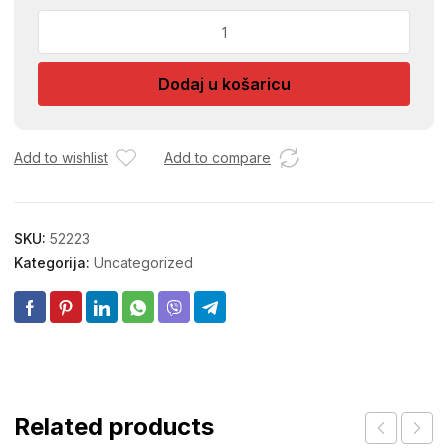
BUSAC
KERAMIKE
DIJAMANTNI
Dodaj u košaricu
BMX-
5216
RB.43
količina
Add to wishlist
Add to compare
SKU:
52223
Kategorija:
Uncategorized
Related products