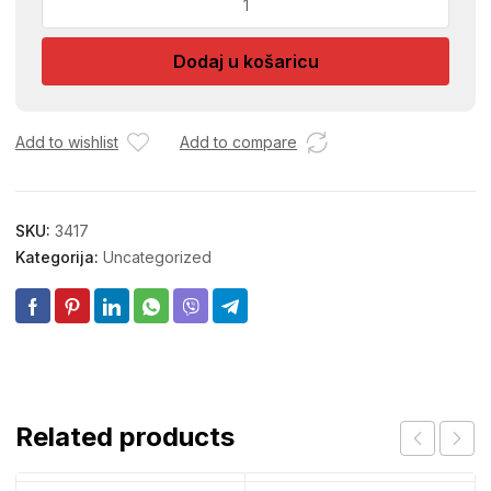
ZA
BETON
Dodaj u košaricu
CRNA
1/1
količina
Add to wishlist
Add to compare
SKU:
3417
Kategorija:
Uncategorized
Related products