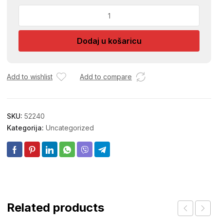
ALUMINIJSKA
CIJEV
ZA
Dodaj u košaricu
NAPU
120mm
X
180cm
Add to wishlist
Add to compare
količina
SKU:
52240
Kategorija:
Uncategorized
Related products