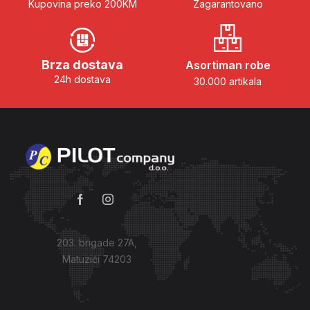
Kupovina preko 200KM
Zagarantovano
Brza dostava
Asortiman robe
24h dostava
30.000 artikala
203. brigade 27A,
Matuzići 74203
Kako do nas?