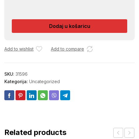
AGROMAG
AF
1200X0,019
Dodaj u košaricu
UV
STAB.CM
002839
količina
Add to wishlist
Add to compare
SKU:
31596
Kategorija:
Uncategorized
Related products