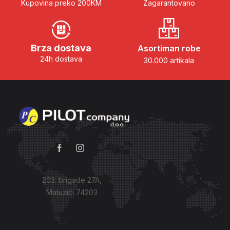
Kupovina preko 200KM
Zagarantovano
Brza dostava
Asortiman robe
24h dostava
30.000 artikala
203. brigade 27A,
Matuzići 74203
Kako do nas?