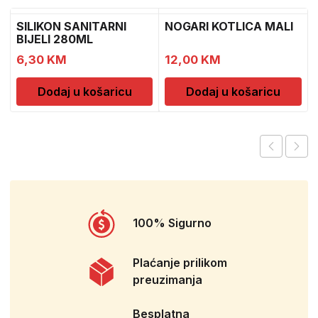
SILIKON SANITARNI
NOGARI KOTLICA MALI
BIJELI 280ML
1
6,30
KM
12,00
KM
Dodaj u košaricu
Dodaj u košaricu
100% Sigurno
Plaćanje prilikom
preuzimanja
Besplatna