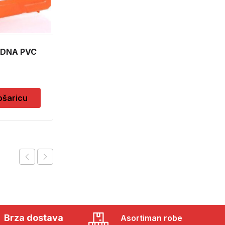
IDNA PVC
STRUGAC STAKLA
PRODUZENI 10CM
16052
12,00
KM
ošaricu
Dodaj u košaricu
Brza dostava
Asortiman robe