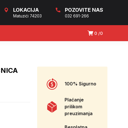
LOKACIJA
POZOVITE NAS
Matuzići 74203
032 691-266
0
0
ČNICA
100% Sigurno
Plaćanje
prilikom
preuzimanja
Besplatna