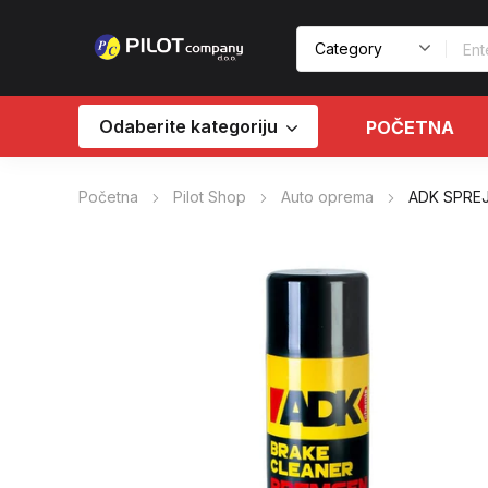
Odaberite kategoriju
POČETNA
Početna
Pilot Shop
Auto oprema
ADK SPREJ