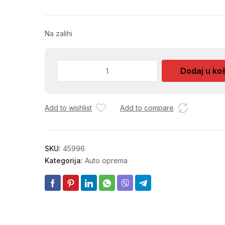
Na zalihi
ADK
Dodaj u ko
SPREJ
ZA
ČIŠĆENJE
Add to wishlist
Add to compare
KOČNICA
600ml
količina
SKU:
45996
Kategorija:
Auto oprema