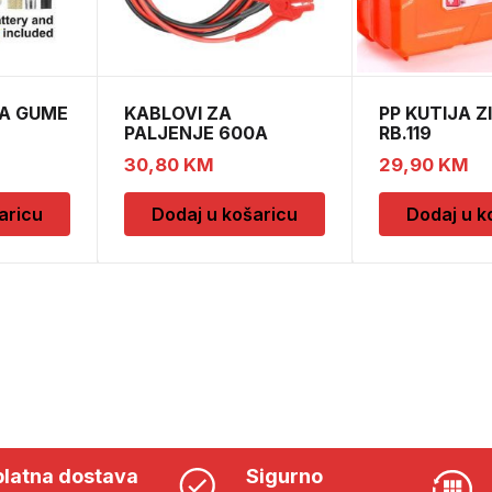
A GUME
KABLOVI ZA
PP KUTIJA Z
PALJENJE 600A
RB.119
INGCO HBTCP6008
30,80
KM
29,90
KM
aricu
Dodaj u košaricu
Dodaj u k
latna dostava
Sigurno