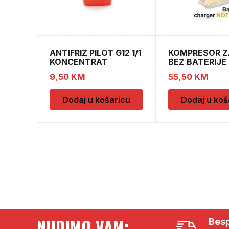
ANTIFRIZ PILOT G12 1/1
KOMPRESOR Z
KONCENTRAT
BEZ BATERIJE
CACLI2001
9,50
KM
55,50
KM
Dodaj u košaricu
Dodaj u koš
NUDIMO VAM:
Besp