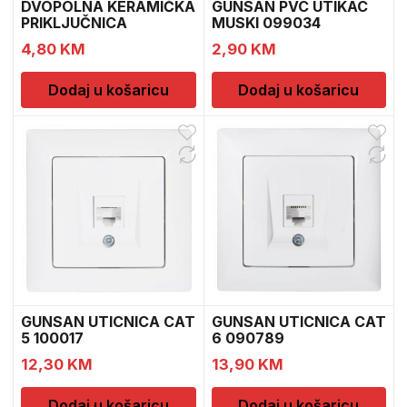
DVOPOLNA KERAMIČKA
GUNSAN PVC UTIKAC
PRIKLJUČNICA
MUSKI 099034
14.01.050 1198
4,80
KM
2,90
KM
Dodaj u košaricu
Dodaj u košaricu
GUNSAN UTICNICA CAT
GUNSAN UTICNICA CAT
5 100017
6 090789
12,30
KM
13,90
KM
Dodaj u košaricu
Dodaj u košaricu