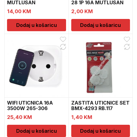
MUTLUSAN
28 1P 16A MUTLUSAN
812
14,00
KM
2,00
KM
Dodaj u košaricu
Dodaj u košaricu
WIFI UTICNICA 16A
ZASTITA UTICNICE SET
3500W 265-306
BMX-4293 RB.117
25,40
KM
1,40
KM
Dodaj u košaricu
Dodaj u košaricu