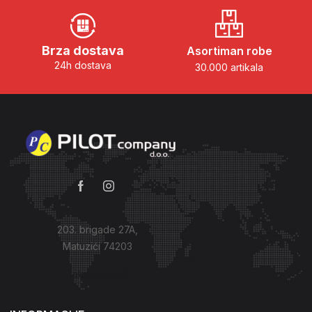
Brza dostava
Asortiman robe
24h dostava
30.000 artikala
203. brigade 27A,
Matuzići 74203
Kako do nas?