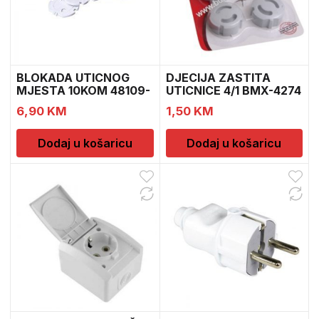
BLOKADA UTICNOG
DJECIJA ZASTITA
MJESTA 10KOM 48109-
UTICNICE 4/1 BMX-4274
1
RB
6,90
KM
1,50
KM
Dodaj u košaricu
Dodaj u košaricu